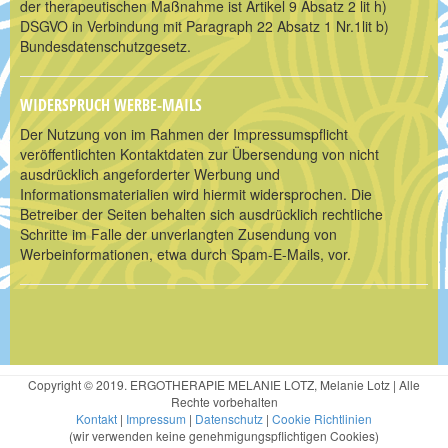
der therapeutischen Maßnahme ist Artikel 9 Absatz 2 lit h)
DSGVO in Verbindung mit Paragraph 22 Absatz 1 Nr.1lit b)
Bundesdatenschutzgesetz.
WIDERSPRUCH WERBE-MAILS
Der Nutzung von im Rahmen der Impressumspflicht
veröffentlichten Kontaktdaten zur Übersendung von nicht
ausdrücklich angeforderter Werbung und
Informationsmaterialien wird hiermit widersprochen. Die
Betreiber der Seiten behalten sich ausdrücklich rechtliche
Schritte im Falle der unverlangten Zusendung von
Werbeinformationen, etwa durch Spam-E-Mails, vor.
Copyright © 2019. ERGOTHERAPIE MELANIE LOTZ, Melanie Lotz | Alle
Rechte vorbehalten
Kontakt
|
Impressum
|
Datenschutz
|
Cookie Richtlinien
(wir verwenden keine genehmigungspflichtigen Cookies)